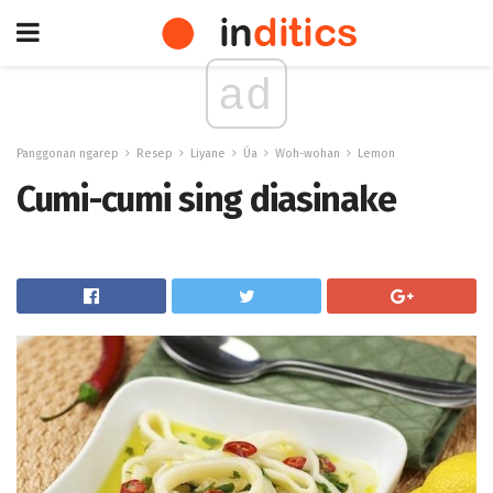
ad
Panggonan ngarep
Resep
Liyane
Úa
Woh-wohan
Lemon
Cumi-cumi sing diasinake