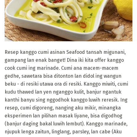
Resep kanggo cumi asinan Seafood tansah migunani,
gampang lan enak banget! Dina iki kita offer kanggo
cook cumi ing marinade. Cumi ana macem-macem
gedhe, sawetara bisa ditonton lan didol ing wangun
beku - di resiki utawa ora di resiki. Kanggo miwiti, cumi
kudu thawed lan yen nganggo kulit, banjur ngantuk
kanthi banyu sing nggodhok kanggo luwih reresik. Ing
resep, cumi digoreng, nanging aku mikir, minangka
eksperimen lan pilihan masak liyane, bisa digodhog
(banjur daging bakal luwih lembut). Kanggo marinade,
njupuk lenga zaitun, linglang, parsley, lan cabe (Aku