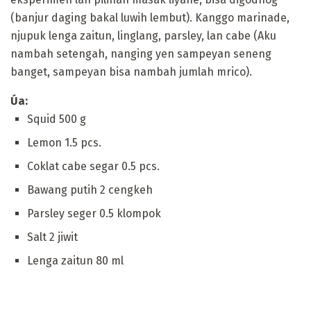
(banjur daging bakal luwih lembut). Kanggo marinade,
njupuk lenga zaitun, linglang, parsley, lan cabe (Aku
nambah setengah, nanging yen sampeyan seneng
banget, sampeyan bisa nambah jumlah mrico).
Úa:
Squid 500 g
Lemon 1.5 pcs.
Coklat cabe segar 0.5 pcs.
Bawang putih 2 cengkeh
Parsley seger 0.5 klompok
Salt 2 jiwit
Lenga zaitun 80 ml