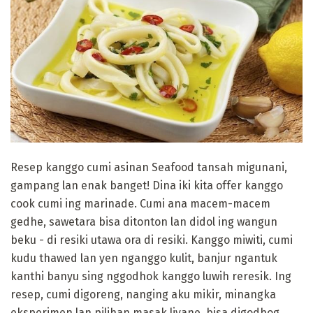
Resep kanggo cumi asinan Seafood tansah migunani,
gampang lan enak banget! Dina iki kita offer kanggo
cook cumi ing marinade. Cumi ana macem-macem
gedhe, sawetara bisa ditonton lan didol ing wangun
beku - di resiki utawa ora di resiki. Kanggo miwiti, cumi
kudu thawed lan yen nganggo kulit, banjur ngantuk
kanthi banyu sing nggodhok kanggo luwih reresik. Ing
resep, cumi digoreng, nanging aku mikir, minangka
eksperimen lan pilihan masak liyane, bisa digodhog