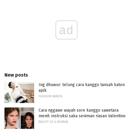
ad
New posts
Ing dhuwur: telung cara kanggo tansah katon
apik
FASHION WANITA
Cara nggawe wayah sore kanggo sawetara
menit: instruksi saka seniman riasan Valentino
BEAUTY OF A WOMAN