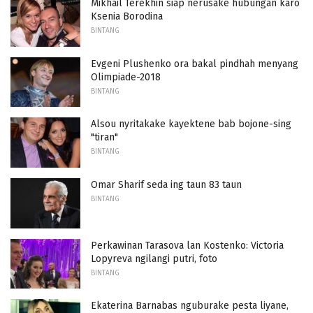
Mikhail Terekhin siap nerusake hubungan karo
Ksenia Borodina
BINTANG
Evgeni Plushenko ora bakal pindhah menyang
Olimpiade-2018
BINTANG
Alsou nyritakake kayektene bab bojone-sing
"tiran"
BINTANG
Omar Sharif seda ing taun 83 taun
BINTANG
Perkawinan Tarasova lan Kostenko: Victoria
Lopyreva ngilangi putri, foto
BINTANG
Ekaterina Barnabas nguburake pesta liyane,