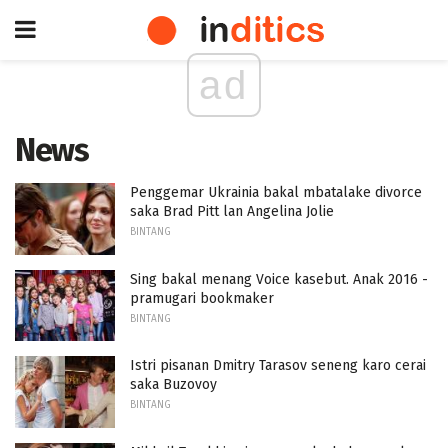
ad
News
Penggemar Ukrainia bakal mbatalake divorce
saka Brad Pitt lan Angelina Jolie
BINTANG
Sing bakal menang Voice kasebut. Anak 2016 -
pramugari bookmaker
BINTANG
Istri pisanan Dmitry Tarasov seneng karo cerai
saka Buzovoy
BINTANG