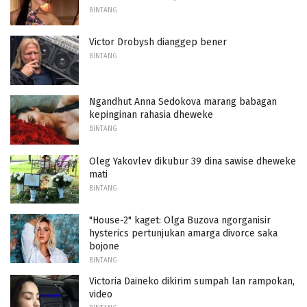
BINTANG
Victor Drobysh dianggep bener
BINTANG
Ngandhut Anna Sedokova marang babagan
kepinginan rahasia dheweke
BINTANG
Oleg Yakovlev dikubur 39 dina sawise dheweke
mati
BINTANG
"House-2" kaget: Olga Buzova ngorganisir
hysterics pertunjukan amarga divorce saka
bojone
BINTANG
Victoria Daineko dikirim sumpah lan rampokan,
video