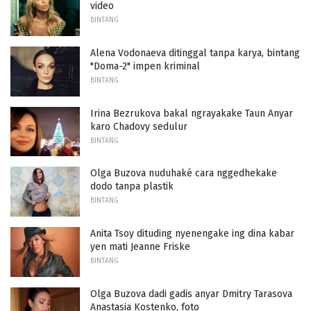
video
BINTANG
Alena Vodonaeva ditinggal tanpa karya, bintang
"Doma-2" impen kriminal
BINTANG
Irina Bezrukova bakal ngrayakake Taun Anyar
karo Chadovy sedulur
BINTANG
Olga Buzova nuduhaké cara nggedhekake
dodo tanpa plastik
BINTANG
Anita Tsoy dituding nyenengake ing dina kabar
yen mati Jeanne Friske
BINTANG
Olga Buzova dadi gadis anyar Dmitry Tarasova
Anastasia Kostenko, foto