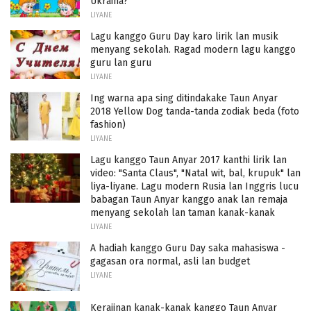
Ukraina?
LIYANE
Lagu kanggo Guru Day karo lirik lan musik
menyang sekolah. Ragad modern lagu kanggo
guru lan guru
LIYANE
Ing warna apa sing ditindakake Taun Anyar
2018 Yellow Dog tanda-tanda zodiak beda (foto
fashion)
LIYANE
Lagu kanggo Taun Anyar 2017 kanthi lirik lan
video: "Santa Claus", "Natal wit, bal, krupuk" lan
liya-liyane. Lagu modern Rusia lan Inggris lucu
babagan Taun Anyar kanggo anak lan remaja
menyang sekolah lan taman kanak-kanak
LIYANE
A hadiah kanggo Guru Day saka mahasiswa -
gagasan ora normal, asli lan budget
LIYANE
Kerajinan kanak-kanak kanggo Taun Anyar