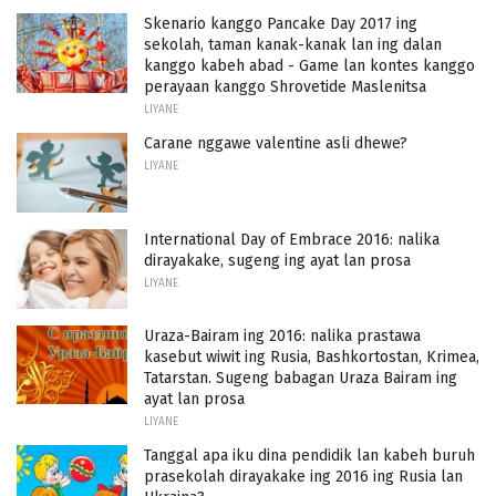
Skenario kanggo Pancake Day 2017 ing
sekolah, taman kanak-kanak lan ing dalan
kanggo kabeh abad - Game lan kontes kanggo
perayaan kanggo Shrovetide Maslenitsa
LIYANE
Carane nggawe valentine asli dhewe?
LIYANE
International Day of Embrace 2016: nalika
dirayakake, sugeng ing ayat lan prosa
LIYANE
Uraza-Bairam ing 2016: nalika prastawa
kasebut wiwit ing Rusia, Bashkortostan, Krimea,
Tatarstan. Sugeng babagan Uraza Bairam ing
ayat lan prosa
LIYANE
Tanggal apa iku dina pendidik lan kabeh buruh
prasekolah dirayakake ing 2016 ing Rusia lan