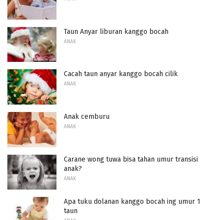
Taun Anyar liburan kanggo bocah
ANAK
Cacah taun anyar kanggo bocah cilik
ANAK
Anak cemburu
ANAK
Carane wong tuwa bisa tahan umur transisi
anak?
ANAK
Apa tuku dolanan kanggo bocah ing umur 1
taun