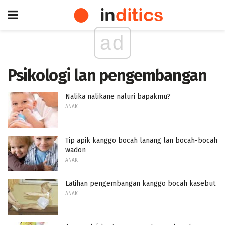
ad
Psikologi lan pengembangan
Nalika nalikane naluri bapakmu?
ANAK
Tip apik kanggo bocah lanang lan bocah-bocah
wadon
ANAK
Latihan pengembangan kanggo bocah kasebut
ANAK