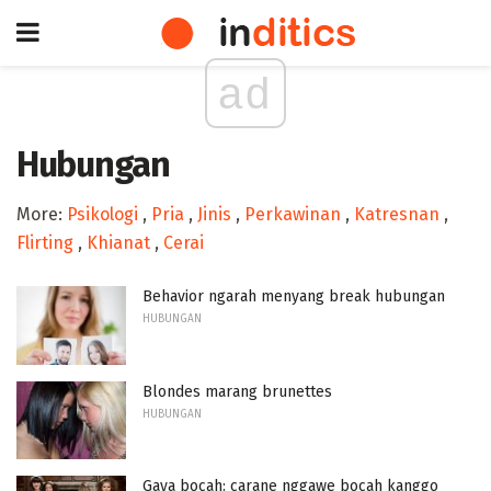
ad
Hubungan
More:
Psikologi
,
Pria
,
Jinis
,
Perkawinan
,
Katresnan
,
Flirting
,
Khianat
,
Cerai
Behavior ngarah menyang break hubungan
HUBUNGAN
Blondes marang brunettes
HUBUNGAN
Gaya bocah: carane nggawe bocah kanggo