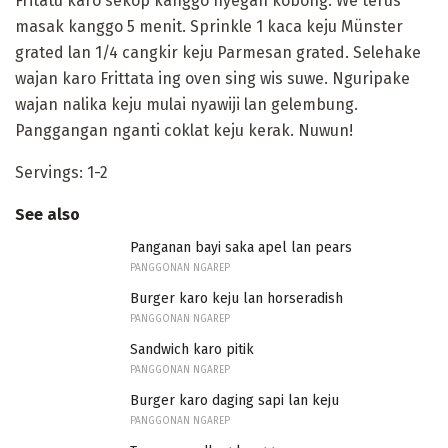
Fritatu karo sekop kanggo nyegah kobong. We terus
masak kanggo 5 menit. Sprinkle 1 kaca keju Münster
grated lan 1/4 cangkir keju Parmesan grated. Selehake
wajan karo Frittata ing oven sing wis suwe. Nguripake
wajan nalika keju mulai nyawiji lan gelembung.
Panggangan nganti coklat keju kerak. Nuwun!
Servings: 1-2
See also
Panganan bayi saka apel lan pears
PANGGONAN NGAREP
Burger karo keju lan horseradish
PANGGONAN NGAREP
Sandwich karo pitik
PANGGONAN NGAREP
Burger karo daging sapi lan keju
PANGGONAN NGAREP