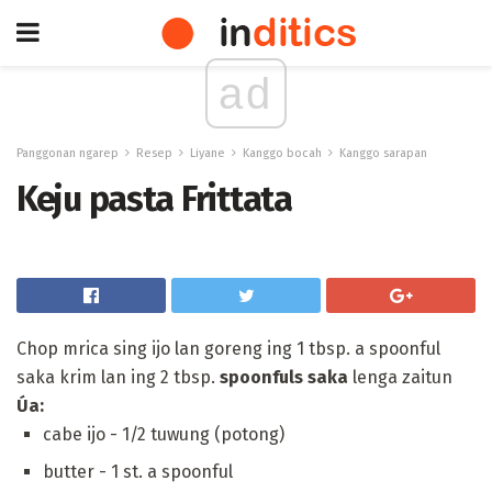
ad
Panggonan ngarep
Resep
Liyane
Kanggo bocah
Kanggo sarapan
Keju pasta Frittata
Chop mrica sing ijo lan goreng ing 1 tbsp. a spoonful
saka krim lan ing 2 tbsp.
spoonfuls saka
lenga zaitun
Úa:
cabe ijo - 1/2 tuwung (potong)
butter - 1 st. a spoonful