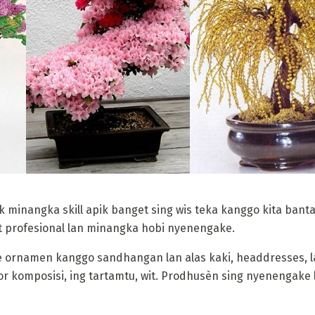
minangka skill apik banget sing wis teka kanggo kita bantal
kat profesional lan minangka hobi nyenengake.
ornamen kanggo sandhangan lan alas kaki, headdresses, lan
or komposisi, ing tartamtu, wit. Prodhusèn sing nyenengake l