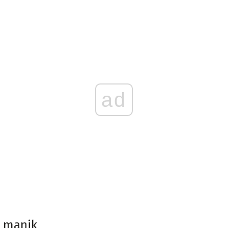
ad
a manik