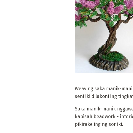
Weaving saka manik-manik 
seni iki dilakoni ing ting
Saka manik-manik nggawe 
kapisah beadwork - interi
pikirake ing ngisor iki.